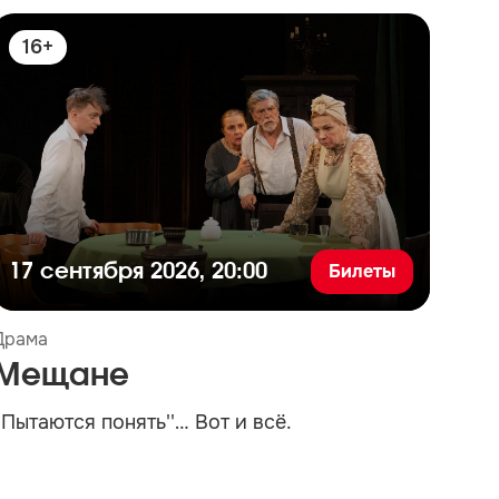
16+
1
Билеты
17 сентября 2026, 20:00
25
Драма
Музы
Мещане
Ор
''Пытаются понять''… Вот и всё.
Неве
духо