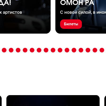
ДА!
ОМОН РА
х артистов
С новой силой, в ино
Билеты