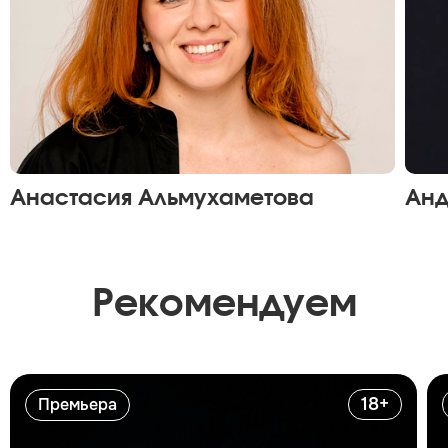
Анастасия Альмухаметова
Анд
Рекомендуем
18+
Премьера