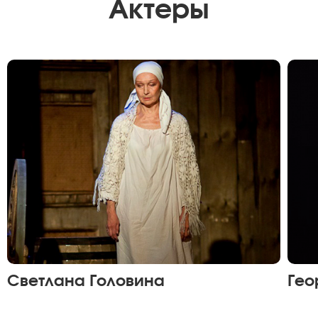
Актеры
Светлана Головина
Гео