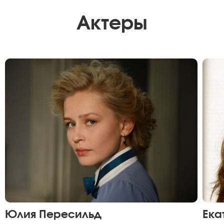
Актеры
Юлия Пересильд
Ека