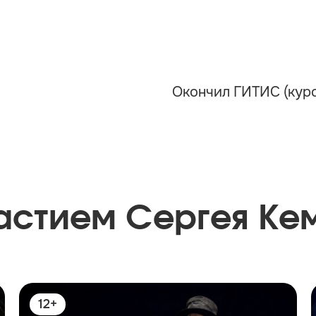
Окончил ГИТИС (курс
астием Сергея Ке
12+