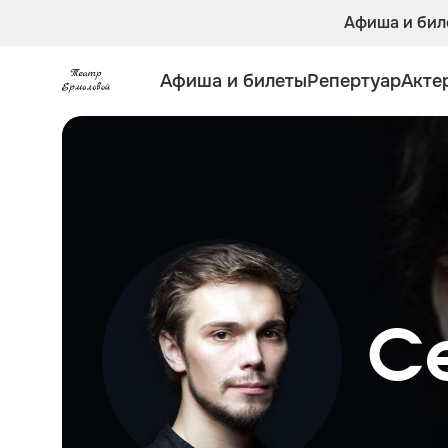
Афиша и бил
Афиша и билеты
Репертуар
Акте
С