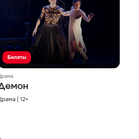
Билеты
Драма
Демон
Драма | 12+