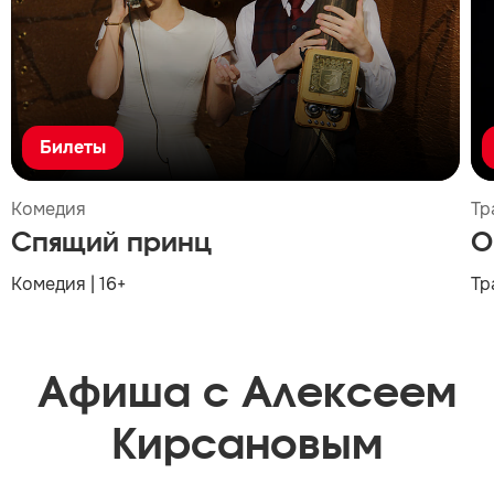
Билеты
Комедия
Тр
Спящий принц
О
Комедия | 16+
Тр
Афиша с Алексеем
Кирсановым